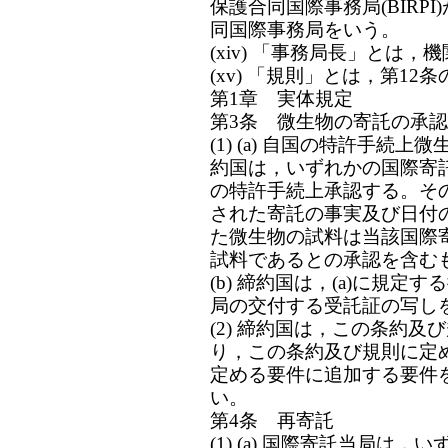
保護合同国際事務局(BIRP
同国際事務局をいう。
(xiv) 「事務局長」とは
(xv) 「規則」とは，第12
第1章 実体規定
第3条 微生物の寄託の承
(1) (a) 自国の特許手
約国は，いずれかの国際寄
の特許手続上承認する。そ
された寄託の事実及び日付
た微生物の試料は当該国際
試料であるとの承認を含む
(b) 締約国は，(a)に規
局の交付する受託証の写し
(2) 締約国は，この条約
り，この条約及び規則に定
定める要件に追加する要件
い。
第4条 再寄託
(1) (a) 国際寄託当局