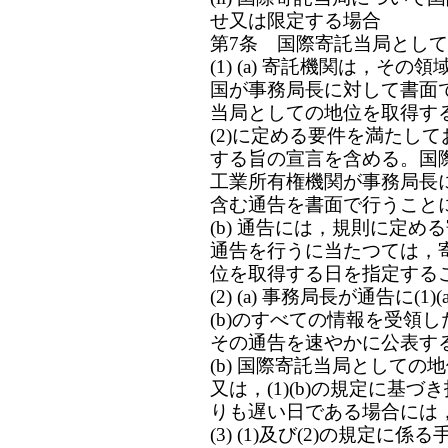
せ又は限定する場合
第7条 国際寄託当局とし
(1) (a) 寄託機関は，
国が事務局長に対して書面
当局としての地位を取得す
(2)に定める要件を満たし
する旨の宣言を含める。国
工業所有権機関が事務局長
含む通告を書面で行うこと
(b) 通告には，規則に定
通告を行うに当たつては，
位を取得する日を指定する
(2) (a) 事務局長が通告に(
(b)のすべての情報を受領
その通告を速やかに公表す
(b) 国際寄託当局として
又は，(1)(b)の規定に基
りも遅い日である場合には
(3) (1)及び(2)の規定