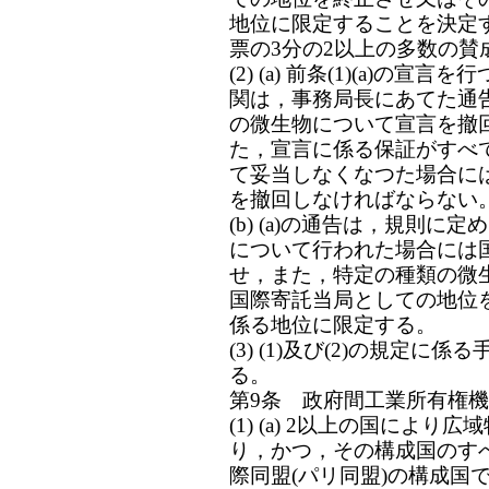
地位に限定することを決定
票の3分の2以上の多数の賛
(2) (a) 前条(1)(a)
関は，事務局長にあてた通
の微生物について宣言を撤
た，宣言に係る保証がすべ
て妥当しなくなつた場合に
を撤回しなければならない
(b) (a)の通告は，規則
について行われた場合には
せ，また，特定の種類の微
国際寄託当局としての地位
係る地位に限定する。
(3) (1)及び(2)の規定
る。
第9条 政府間工業所有権
(1) (a) 2以上の国によ
り，かつ，その構成国のす
際同盟(パリ同盟)の構成国であ