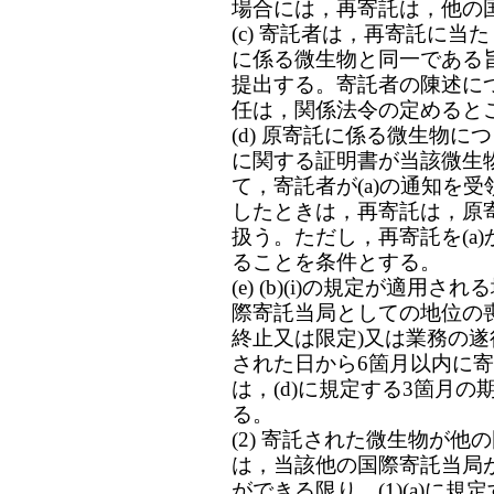
場合には，再寄託は，他の
(c) 寄託者は，再寄託に
に係る微生物と同一である
提出する。寄託者の陳述に
任は，関係法令の定めると
(d) 原寄託に係る微生物
に関する証明書が当該微生
て，寄託者が(a)の通知を
したときは，再寄託は，原
扱う。ただし，再寄託を(a)か
ることを条件とする。
(e) (b)(i)の規定が適用さ
際寄託当局としての地位の
終止又は限定)又は業務の
された日から6箇月以内に寄
は，(d)に規定する3箇月
る。
(2) 寄託された微生物が
は，当該他の国際寄託当局
ができる限り，(1)(a)に