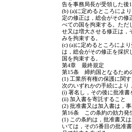
告を事務局長が受領した後
(b) (a)に定めるところに
定の修正は，総会がその修
べての国を拘束する。ただ
せ又は増大させる修正は，
みを拘束する。
(c) (a)に定めるところ
は，総会がその修正を採択
国を拘束する。
第4章 最終規定
第15条 締約国となるため
(1) 工業所有権の保護に関
次のいずれかの手続により
(i) 署名し，その後に批准
(ii) 加入書を寄託すること
(2) 批准書又は加入書は，
第16条 この条約の効力発
(1) この条約は，批准書
いては，その5番目の批准