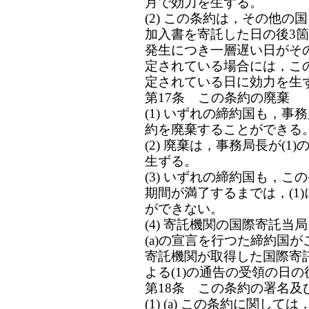
月で効力を生ずる。
(2) この条約は，その他
加入書を寄託した日の後3
発生につき一層遅い日がそ
定されている場合には，こ
定されている日に効力を生
第17条 この条約の廃棄
(1) いずれの締約国も，
約を廃棄することができる
(2) 廃棄は，事務局長が(
生ずる。
(3) いずれの締約国も，
期間が満了するまでは，(1
ができない。
(4) 寄託機関の国際寄託当
(a)の宣言を行つた締約国
寄託機関が取得した国際寄
よる(1)の通告の受領の日
第18条 この条約の署名及
(1) (a) この条約に関