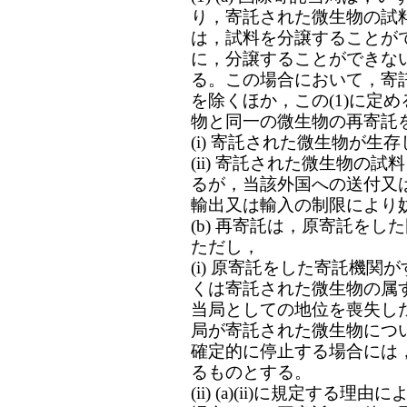
り，寄託された微生物の試
は，試料を分譲することが
に，分譲することができな
る。この場合において，寄託
を除くほか，この(1)に定
物と同一の微生物の再寄託
(i) 寄託された微生物が生
(ii) 寄託された微生物の
るが，当該外国への送付又
輸出又は輸入の制限により
(b) 再寄託は，原寄託を
ただし，
(i) 原寄託をした寄託機
くは寄託された微生物の属
当局としての地位を喪失し
局が寄託された微生物につ
確定的に停止する場合には
るものとする。
(ii) (a)(ii)に規定す