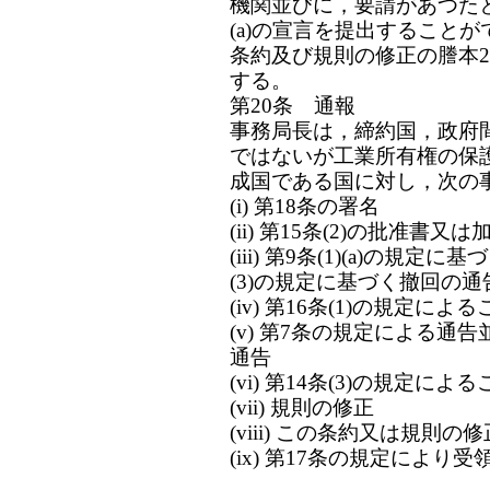
機関並びに，要請があつたと
(a)の宣言を提出すること
条約及び規則の修正の謄本
する。
第20条 通報
事務局長は，締約国，政府
ではないが工業所有権の保護
成国である国に対し，次の
(i) 第18条の署名
(ii) 第15条(2)の批准書又
(iii) 第9条(1)(a)の規
(3)の規定に基づく撤回の通
(iv) 第16条(1)の規定
(v) 第7条の規定による通
通告
(vi) 第14条(3)の規定に
(vii) 規則の修正
(viii) この条約又は規則
(ix) 第17条の規定により