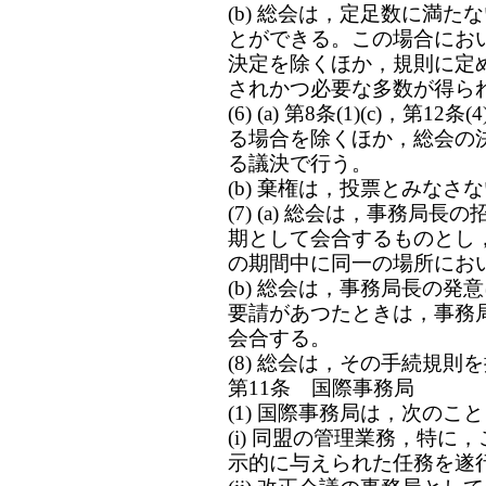
(b) 総会は，定足数に満
とができる。この場合にお
決定を除くほか，規則に定
されかつ必要な多数が得ら
(6) (a) 第8条(1)(c)，第1
る場合を除くほか，総会の
る議決で行う。
(b) 棄権は，投票とみなさ
(7) (a) 総会は，事務局
期として会合するものとし
の期間中に同一の場所にお
(b) 総会は，事務局長の発
要請があつたときは，事務
会合する。
(8) 総会は，その手続規則
第11条 国際事務局
(1) 国際事務局は，次のこ
(i) 同盟の管理業務，特
示的に与えられた任務を遂