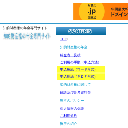
知的財産権の年金専門サイト
TOP
>
知的財産権の年金
料金表・見積
ご利用の手順（申込方法）
申込用紙（ワード形式)
申込用紙（ＰＤＦ形式)
知的財産権に関して
解説及び参考資料等
弊所のポリシー
個人情報の保護
ご利用規約
弊所の紹介