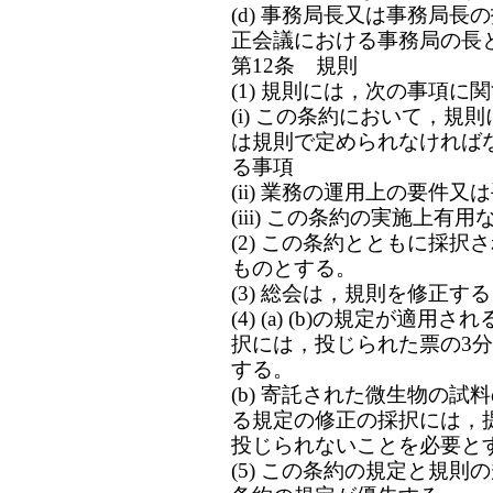
(d) 事務局長又は事務局
正会議における事務局の長
第12条 規則
(1) 規則には，次の事項に
(i) この条約において，
は規則で定められなければ
る事項
(ii) 業務の運用上の要件又
(iii) この条約の実施上有用
(2) この条約とともに採
ものとする。
(3) 総会は，規則を修正す
(4) (a) (b)の規定が
択には，投じられた票の3
する。
(b) 寄託された微生物の
る規定の修正の採択には，
投じられないことを必要と
(5) この条約の規定と規