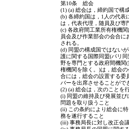
第10条 総会
(1) (a) 総会は，締約国で
(b) 各締約国は，1人の
は，代表代理，随員及び専
(c) 各政府間工業所有権
員会及び作業部会の会合に
される。
(d) 同盟の構成国ではな
護に関する国際同盟(パリ同
野を専門とする政府間機関(
権機関を除く。)は，総会
合には，総会の設置する委
バーを出席させることがで
(2) (a) 総会は，次のことを
(i) 同盟の維持及び発展
問題を取り扱うこと
(ii) この条約により総会
務を遂行すること
(iii) 事務局長に対し改