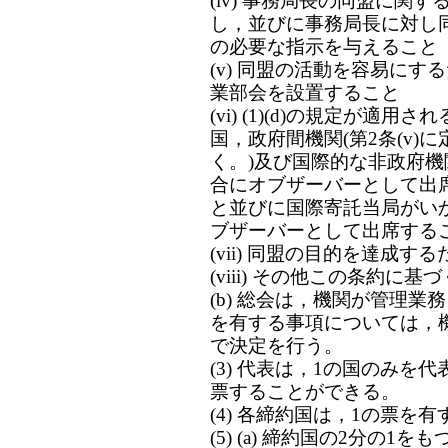
(iv) 事務局長の同盟に関
し，並びに事務局長に対し
の必要な指示を与えること
(v) 同盟の活動を容易に
業部会を設置すること
(vi) (1)(d)の規定が
国，政府間機関(第2条(v
く。)及び国際的な非政府
合にオブザーバーとして出
と並びに国際寄託当局がい
ブザーバーとして出席する
(vii) 同盟の目的を達成
(viii) その他この条約
(b) 総会は，機関が管理
を有する事項については，
で決定を行う。
(3) 代表は，1の国のみ
票することができる。
(4) 各締約国は，1の票を有
(5) (a) 締約国の2分の1