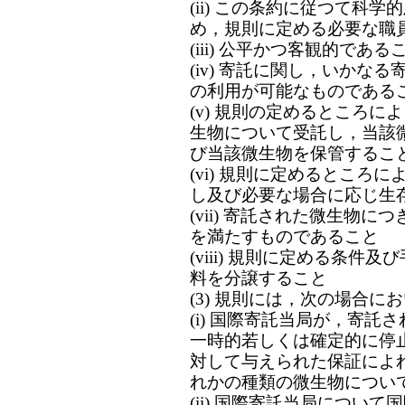
(ii) この条約に従つて科
め，規則に定める必要な職
(iii) 公平かつ客観的である
(iv) 寄託に関し，いかな
の利用が可能なものである
(v) 規則の定めるところ
生物について受託し，当該
び当該微生物を保管するこ
(vi) 規則に定めるところ
し及び必要な場合に応じ生
(vii) 寄託された微生物
を満たすものであること
(viii) 規則に定める条
料を分譲すること
(3) 規則には，次の場合
(i) 国際寄託当局が，寄
一時的若しくは確定的に停
対して与えられた保証によ
れかの種類の微生物につい
(ii) 国際寄託当局につい