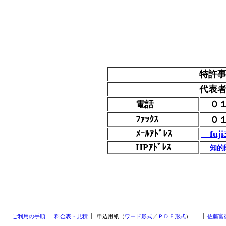
特許事務所 
代表者 弁理士
電話
０１
ﾌｧｯｸｽ
０１
ﾒｰﾙｱﾄﾞﾚｽ
fuji3
HPｱﾄﾞﾚｽ
知的
ご利用の手順
料金表・見積
申込用紙（
ワード形式
／
ＰＤＦ形式
）
佐藤富