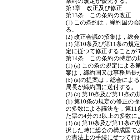
条約の規定が優先する。
第3章 改正及び修正
第13条 この条約の改正
(1) この条約は，締約国
る。
(2) 改正会議の招集は，総
(3) 第10条及び第11条
定に従つて修正することが
第14条 この条約の特定の
(1) (a) この条の規定に
案は，締約国又は事務局長
(b) (a)の提案は，総会
局長が締約国に送付する。
(2) (a) 第10条及び第
(b) 第10条の規定の修正
の多数による議決を，第1
た票の4分の3以上の多数に
(3) (a) 第10条及び第
択した時に総会の構成国で
の憲法上の手続に従つて行