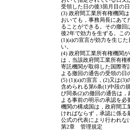
受領した日の後3箇月目の日
(3) 政府間工業所有権機関
おいても，事務局長にあてた通
ることができる。その撤回
後2年で効力を生ずる。この
(1)(a)の宣言が効力を生
い。
(4) 政府間工業所有権機関が
は，当該政府間工業所有権機
寄託機関が取得した国際寄
よる撤回の通告の受領の日
(5) (1)(a)の宣言，(2)又は
含められる第6条(1)中段の
び同条(2)の撤回の通告は
よる事前の明示の承認を必
機関の構成国は，政府間工
ければならず，承認に係る
公式の代表により行われな
第2章 管理規定