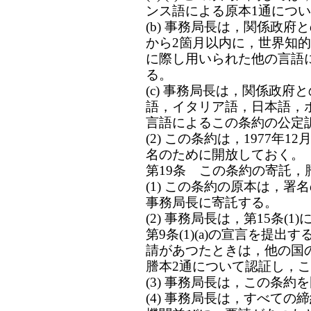
ンス語による原本1通につ
(b) 事務局長は，関係政
から2箇月以内に，世界知
に際し用いられた他の言語
る。
(c) 事務局長は，関係政
語，イタリア語，日本語，
言語によるこの条約の公定
(2) この条約は，1977年
名のために開放しておく。
第19条 この条約の寄託
(1) この条約の原本は，
事務局長に寄託する。
(2) 事務局長は，第15条
第9条(1)(a)の宣言を提
請があつたときは，他の国
謄本2通について認証し，
(3) 事務局長は，この条
(4) 事務局長は，すべて