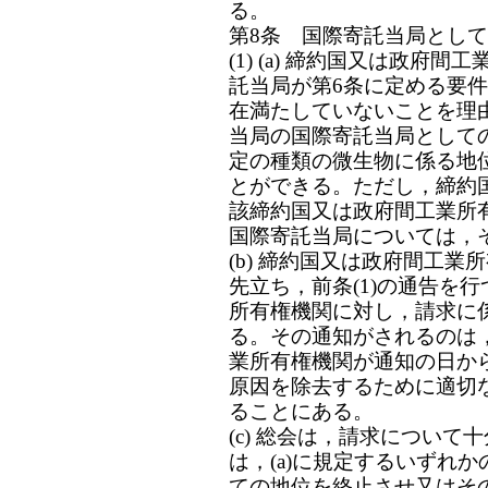
る。
第8条 国際寄託当局とし
(1) (a) 締約国又は政
託当局が第6条に定める要
在満たしていないことを理
当局の国際寄託当局として
定の種類の微生物に係る地
とができる。ただし，締約
該締約国又は政府間工業所有権
国際寄託当局については，
(b) 締約国又は政府間工業
先立ち，前条(1)の通告を
所有権機関に対し，請求に
る。その通知がされるのは
業所有権機関が通知の日か
原因を除去するために適切
ることにある。
(c) 総会は，請求につい
は，(a)に規定するいずれ
ての地位を終止させ又はそ