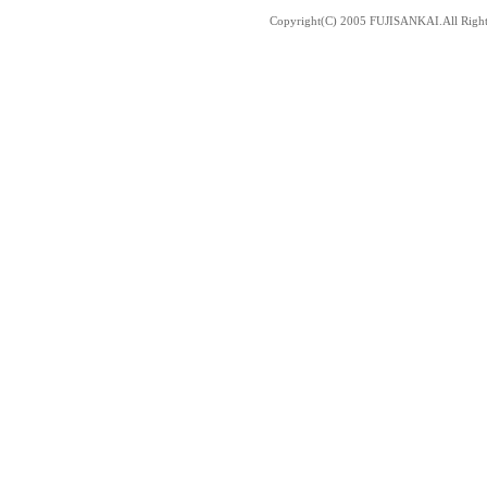
Copyright(C) 2005 FUJISANKAI.All Righ