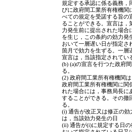
規定する承認に係る義務，同
びに政府間工業所有権機関
べての規定を受諾する旨の
ることができる。宣言は，第
力発生前に提出された場合
を生じ，この条約の効力発
おいて一層遅い日が指定さ
箇月で効力を生ずる。一層
宣言は，当該指定されてい
(b) (a)の宣言を行つた政府
る。
(2) 政府間工業所有権機
政府間工業所有権機関に関
れた場合には，事務局長にあ
することができる。その撤
る。
(i) 通告が改正又は修正
は，当該効力発生の日
(ii) 通告が(i)に規定す
おいて指定されている日又