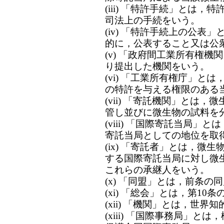
(iii) 「特許手続」とは
司法上の手続をいう。
(iv) 「特許手続上の公表
的に，公表すること又は公
(v) 「政府間工業所有権機
り提出した機関をいう。
(vi) 「工業所有権庁」と
の特許を与える権限のある
(vii) 「寄託機関」とは
管し並びに微生物の試料を
(viii) 「国際寄託当局
寄託当局としての地位を取
(ix) 「寄託者」とは，微
する国際寄託当局に対し微
これらの承継人をいう。
(x) 「同盟」とは，前条の
(xi) 「総会」とは，第10
(xii) 「機関」とは，世
(xiii) 「国際事務局」