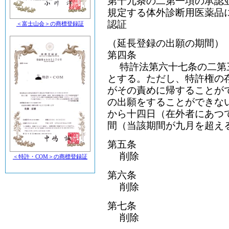
第十九条の二第一項の承認
規定する体外診断用医薬品
認証
＜富士山会＞の商標登録証
（延長登録の出願の期間）
第四条
特許法第六十七条の二第
とする。ただし、特許権の
がその責めに帰することが
の出願をすることができな
から十四日（在外者にあつ
間（当該期間が九月を超え
第五条
削除
＜特許・COM＞の商標登録証
第六条
削除
第七条
削除