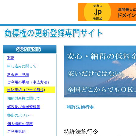
TOP
申し込みに関して
料金表・見積
ご利用の手順（申込方法）
申込用紙（ワード形式)
知的財産権に関して
解説及び参考資料等
特許法施行令
弊所のポリシー
■特許法施行令
個人情報の保護
特許法施行令
ご利用規約