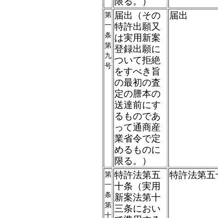
限る。）
届出（その
届出
第
一
特許出願又
条
は実用新案
第
登録出願に
九
ついて拒絶
号
をすべき旨
の最初の査
定の謄本の
送達前にす
るものであ
って通商産
業省令で定
めるものに
限る。）
特許法第五
特許法第五
第
一
十条（実用
条
新案法第十
第
三条におい
十