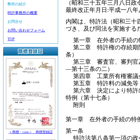
（昭和三十五年三月八日政
弊所の紹介
最終改正年月日:平成一八
特許事務所の概要
内閣は、特許法（昭和三十
お問合せ
づき、及び同法を実施する
お問い合わせフォーム
TOP
第一章 在外者の手続の
第二章 特許権の存続期
条）
第三章 審査官、審判官
―第十三条の二）
第四章 工業所有権審議
第五章 特許料の減免等
第六章 決定により特許
特例（第十七条）
附則
第一章 在外者の手続の特
第一条
＜商標・com＞ 商標登録証
特許法第八条第一項の政