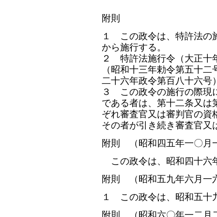
附則
１ この政令は、特許法の
から施行する。
２ 特許法施行令（大正十
（昭和十三年勅令第五十二
二十六年政令第百八十六号
３ この政令の施行の際現
である者は、第十二条又は
ぞれ審査官又は審判官の資
その者が引き続き審査官又
附則 （昭和四五年一〇月
この政令は、昭和四十六年
附則 （昭和五九年六月一
１ この政令は、昭和五十
附則 （昭和六〇年一二月