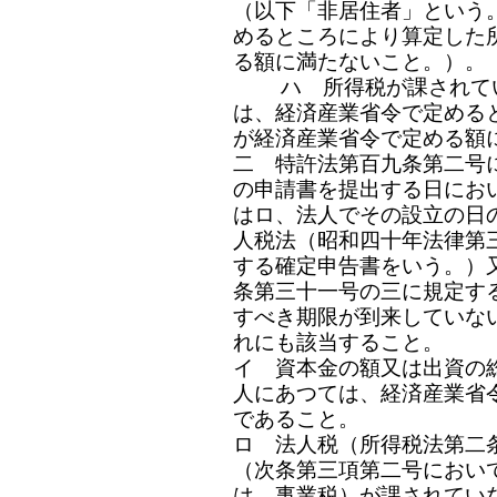
（以下「非居住者」という
めるところにより算定した
る額に満たないこと。）。
ハ 所得税が課されてい
は、経済産業省令で定める
が経済産業省令で定める額
二 特許法第百九条第二号
の申請書を提出する日にお
はロ、法人でその設立の日
人税法（昭和四十年法律第
する確定申告書をいう。）
条第三十一号の三に規定す
すべき期限が到来していな
れにも該当すること。
イ 資本金の額又は出資の
人にあつては、経済産業省
であること。
ロ 法人税（所得税法第二
（次条第三項第二号におい
は、事業税）が課されてい