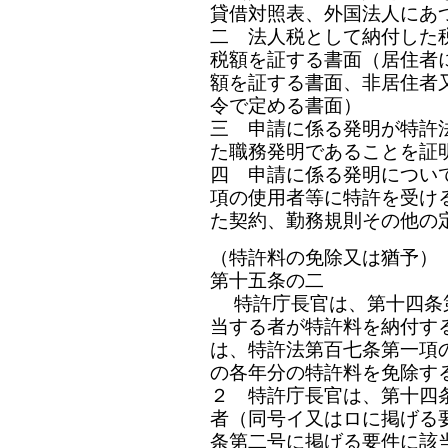
貸借対照表、外国法人にあ
二 法人税として納付した
税額を証する書面（居住者
額を証する書面、非居住者
令で定める書面）
三 申請に係る発明が特許
た職務発明であることを証
四 申請に係る発明につい
項の使用者等に特許を受け
た契約、勤務規則その他の
（特許料の免除又は猶予）
第十五条の二
特許庁長官は、第十四条
当する者が特許料を納付す
は、特許法第百七条第一項
の各年分の特許料を免除す
２ 特許庁長官は、第十四
者（同号イ又はロに掲げる
条第二号に掲げる要件に該