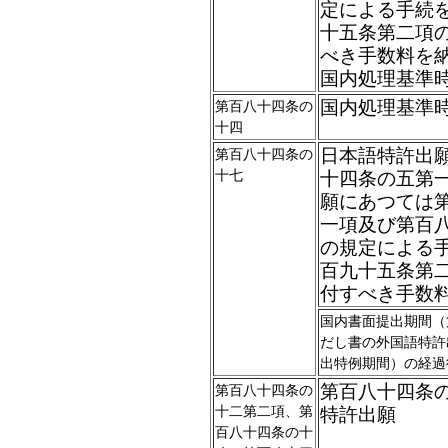
定による手続
十五条第二項
べき手数料を
国内処理基準
国内処理基準
第百八十四条の
十四
日本語特許出
第百八十四条の
十七
十四条の五第
願にあつては
一項及び第百
の規定による
百九十五条第
付すべき手数
国内書面提出期間（
だし書の外国語特許
出特例期間）の経過
第百八十四条
第百八十四条の
十二第二項、第
特許出願
百八十四条の十