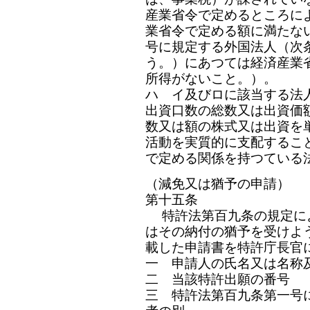
産業省令で定めるところに
業省令で定める額に満たな
号に規定する外国法人（次
う。）にあつては経済産業
所得がないこと。）。
ハ イ及びロに該当する法
出資口数の総数又は出資価
数又は額の株式又は出資を
活動を実質的に支配するこ
で定める関係を持つている
（減免又は猶予の申請）
第十五条
特許法第百九条の規定に
はその納付の猶予を受けよ
載した申請書を特許庁長官
一 申請人の氏名又は名称
二 当該特許出願の番号
三 特許法第百九条第一号