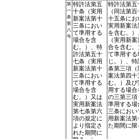
特許法第五
特許法第五
第
一
十条（実用
（同法第百
条
新案法第十
十五条にお
第
三条におい
実用新案法
八
て準用する
を含む。）
号
場合を含
（実用新案
む。）、特
合を含む。
許法第五十
て準用する
七条（実用
じ。）、特
新案法第十
条第三項（
三条におい
案法第四十
て準用する
む。）及び
場合を含
用する場合
む。）又は
の三第三項
実用新案法
準用する場
第七条第六
三条におい
項の規定に
用新案法第
より指定さ
た期間に限
れた期間に