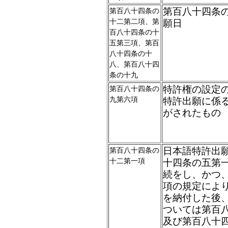
第百八十四条
第百八十四条の
十二第二項、第
願日
百八十四条の十
五第三項、第百
八十四条の十
八、第百八十四
条の十九
特許権の設定
第百八十四条の
九第六項
特許出願に係
がされたもの
日本語特許出
第百八十四条の
十二第一項
十四条の五第
続をし、かつ
項の規定によ
を納付した後
ついては第百
及び第百八十