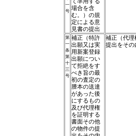
て準用する
一
場合を含
号
む。）の規
定による意
見書の提出
補正（特許
補正（代理
第
一
出願又は実
提出をその
条
用新案登録
第
出願につい
十
て拒絶をす
三
べき旨の最
号
初の査定の
謄本の送達
があった後
にするもの
及び代理権
を証明する
書面その他
の物件の提
出をその内