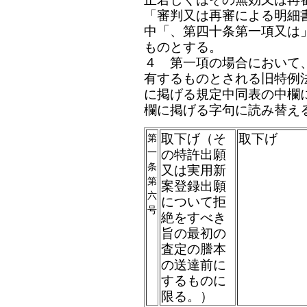
「審判又は再審による明細
中「、第四十条第一項又は
ものとする。
４ 第一項の場合において
有するものとされる旧特例
に掲げる規定中同表の中欄
欄に掲げる字句に読み替え
取下げ（そ
取下げ
第
一
の特許出願
条
又は実用新
第
案登録出願
六
について拒
号
絶をすべき
旨の最初の
査定の謄本
の送達前に
するものに
限る。）